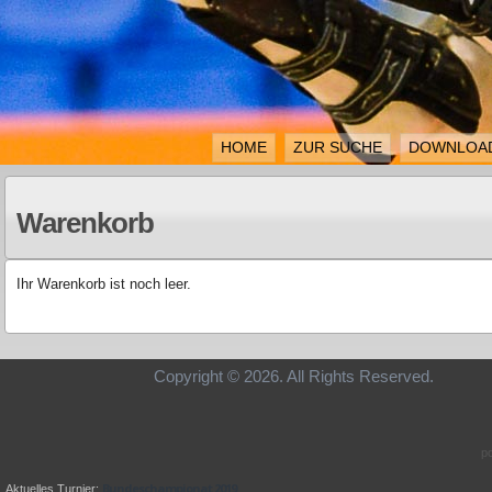
HOME
ZUR SUCHE
DOWNLOA
Warenkorb
Ihr Warenkorb ist noch leer.
Copyright © 2026. All Rights Re
p
Bundeschampionat 2019
Aktuelles Turnier: